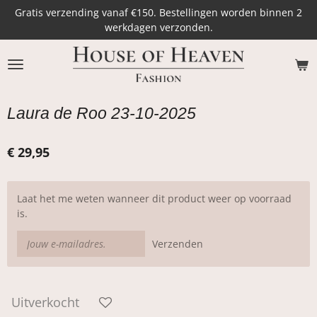
Gratis verzending vanaf €150. Bestellingen worden binnen 2
Ga
werkdagen verzonden.
direct
naar
de
hoofdinhoud
Laura de Roo 23-10-2025
€ 29,95
Laat het me weten wanneer dit product weer op voorraad
is.
Verzenden
Uitverkocht