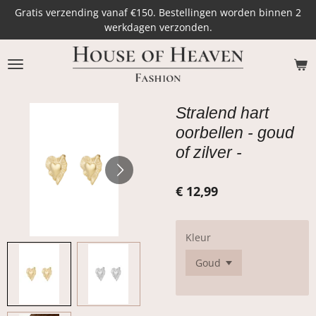
Gratis verzending vanaf €150. Bestellingen worden binnen 2
Ga
werkdagen verzonden.
direct
naar
de
hoofdinhoud
Stralend hart
oorbellen - goud
of zilver -
€ 12,99
Kleur