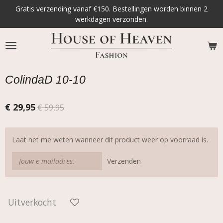
Gratis verzending vanaf €150. Bestellingen worden binnen 2
Ga
werkdagen verzonden.
direct
naar
de
hoofdinhoud
ColindaD 10-10
€ 29,95
€ 59,95
Laat het me weten wanneer dit product weer op voorraad is.
Verzenden
Uitverkocht