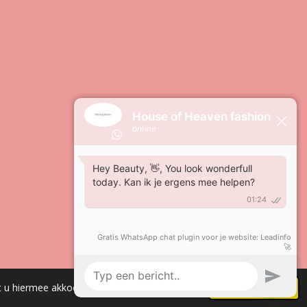
Powered by
JouwWeb
t u hiermee akkoord.
Akkoord