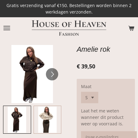
Gratis verzending vanaf €150. Bestellingen worden binnen 2
Ga
werkdagen verzonden.
direct
naar
de
hoofdinhoud
Amelie rok
€ 39,50
Maat
Laat het me weten
wanneer dit product
weer op voorraad is.