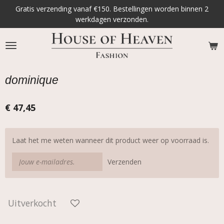
Gratis verzending vanaf €150. Bestellingen worden binnen 2
Ga
werkdagen verzonden.
direct
naar
de
hoofdinhoud
dominique
€ 47,45
Laat het me weten wanneer dit product weer op voorraad is.
Verzenden
Uitverkocht