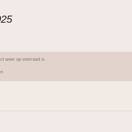
025
ct weer op voorraad is.
en