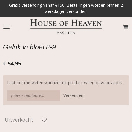
Gratis verzending vanaf €150. Bestellingen worden binnen 2
Ga
werkdagen verzonden.
direct
naar
de
hoofdinhoud
Geluk in bloei 8-9
€ 54,95
Laat het me weten wanneer dit product weer op voorraad is.
Verzenden
Uitverkocht