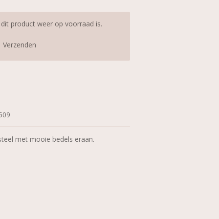
it product weer op voorraad is.
Verzenden
509
 steel met mooie bedels eraan.