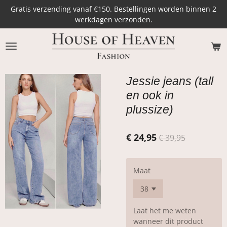
Gratis verzending vanaf €150. Bestellingen worden binnen 2
Ga
werkdagen verzonden.
direct
naar
de
hoofdinhoud
Jessie jeans (tall
en ook in
plussize)
€ 24,95
€ 39,95
Maat
Laat het me weten
wanneer dit product