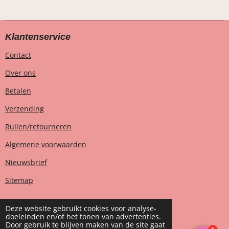
Klantenservice
Contact
Over ons
Betalen
Verzending
Ruilen/retourneren
Algemene voorwaarden
Nieuwsbrief
Sitemap
Deze website gebruikt cookies voor analyse-
doeleinden en/of het tonen van advertenties.
T
I
F
W
Door gebruik te blijven maken van de site gaat
i
n
a
h