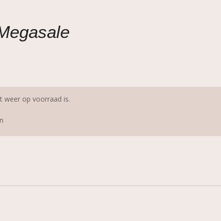
Megasale
 weer op voorraad is.
n