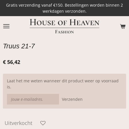
Gratis verzending vanaf €150. Bestellingen worden binnen 2
Ga
werkdagen verzonden.
direct
naar
de
hoofdinhoud
Truus 21-7
€ 56,42
Laat het me weten wanneer dit product weer op voorraad
is.
Verzenden
Uitverkocht