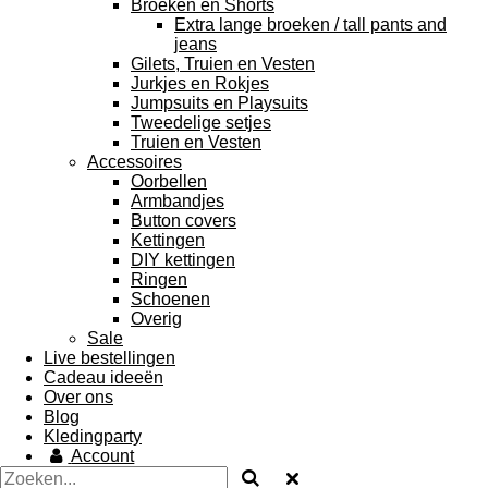
Broeken en Shorts
Extra lange broeken / tall pants and
jeans
Gilets, Truien en Vesten
Jurkjes en Rokjes
Jumpsuits en Playsuits
Tweedelige setjes
Truien en Vesten
Accessoires
Oorbellen
Armbandjes
Button covers
Kettingen
DIY kettingen
Ringen
Schoenen
Overig
Sale
Live bestellingen
Cadeau ideeën
Over ons
Blog
Kledingparty
Account