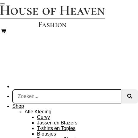
Ga
direct
naar
de
hoofdinhoud
Shop
Alle Kleding
Curvy
Jassen en Blazers
T-shirts en Topjes
Blousjes