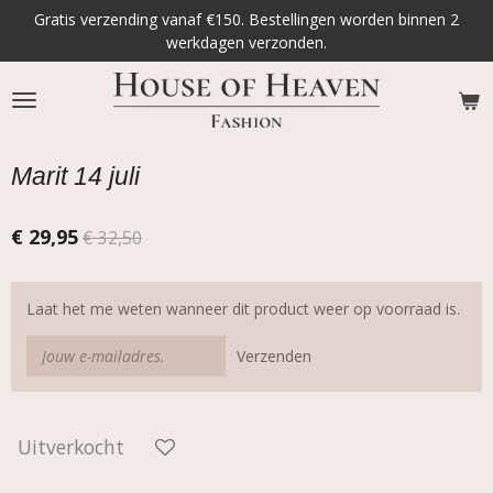
Gratis verzending vanaf €150. Bestellingen worden binnen 2
Ga
werkdagen verzonden.
direct
naar
de
hoofdinhoud
Marit 14 juli
€ 29,95
€ 32,50
Laat het me weten wanneer dit product weer op voorraad is.
Verzenden
Uitverkocht