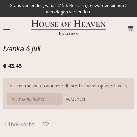
Gratis verzending vanaf €150. Bestellingen worden binnen 2
Ga
werkdagen verzonden.
direct
naar
de
hoofdinhoud
Ivanka 6 juli
€ 43,45
Laat het me weten wanneer dit product weer op voorraad is.
Verzenden
Uitverkocht