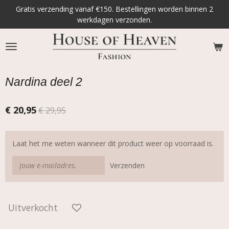
Gratis verzending vanaf €150. Bestellingen worden binnen 2
Ga
werkdagen verzonden.
direct
naar
de
hoofdinhoud
Nardina deel 2
€ 20,95
€ 29,95
Laat het me weten wanneer dit product weer op voorraad is.
Verzenden
Uitverkocht