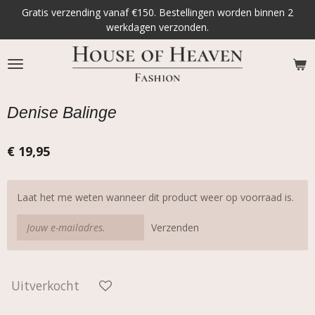
Gratis verzending vanaf €150. Bestellingen worden binnen 2
Ga
werkdagen verzonden.
direct
naar
de
hoofdinhoud
Denise Balinge
€ 19,95
Laat het me weten wanneer dit product weer op voorraad is.
Verzenden
Uitverkocht