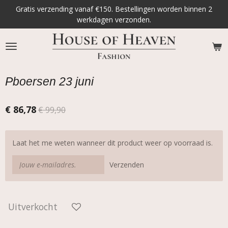
Gratis verzending vanaf €150. Bestellingen worden binnen 2
Ga
werkdagen verzonden.
direct
naar
de
hoofdinhoud
Pboersen 23 juni
€ 86,78
€ 99,90
Laat het me weten wanneer dit product weer op voorraad is.
Verzenden
Uitverkocht