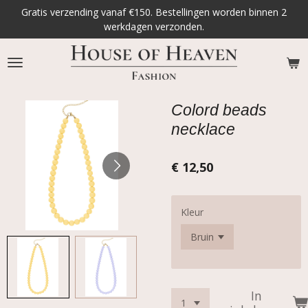
Gratis verzending vanaf €150. Bestellingen worden binnen 2
Ga
werkdagen verzonden.
direct
naar
de
hoofdinhoud
Colord beads
necklace
€ 12,50
Kleur
In