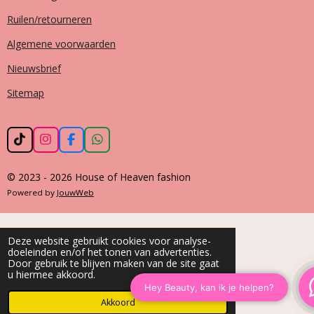
Ruilen/retourneren
Algemene voorwaarden
Nieuwsbrief
Sitemap
T
I
F
W
i
n
a
h
k
s
c
a
© 2023 - 2026 House of Heaven fashion
T
t
e
t
o
a
b
s
Powered by
JouwWeb
k
g
o
A
r
o
p
a
k
p
m
Deze website gebruikt cookies voor analyse-
doeleinden en/of het tonen van advertenties.
Door gebruik te blijven maken van de site gaat
u hiermee akkoord.
Akkoord