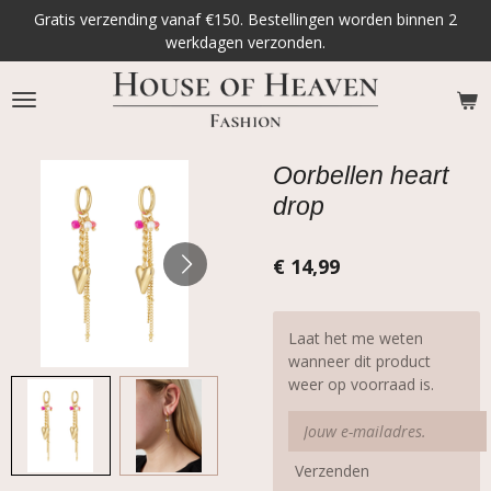
Gratis verzending vanaf €150. Bestellingen worden binnen 2
Ga
werkdagen verzonden.
direct
naar
de
hoofdinhoud
Oorbellen heart
drop
€ 14,99
Laat het me weten
wanneer dit product
weer op voorraad is.
Verzenden