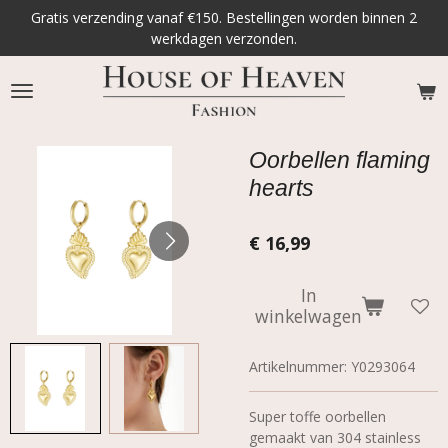
Gratis verzending vanaf €150. Bestellingen worden binnen 2
Ga
werkdagen verzonden.
direct
naar
de
hoofdinhoud
Oorbellen flaming
hearts
€ 16,99
In
winkelwagen
Artikelnummer:
Y0293064
Super toffe oorbellen
gemaakt van 304 stainless