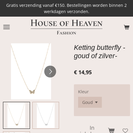
Gratis verzending vanaf €150. Bestellingen worden binnen 2
Ga
werkdagen verzonden.
direct
naar
de
hoofdinhoud
Ketting butterfly -
goud of zilver-
€ 14,95
Kleur
In