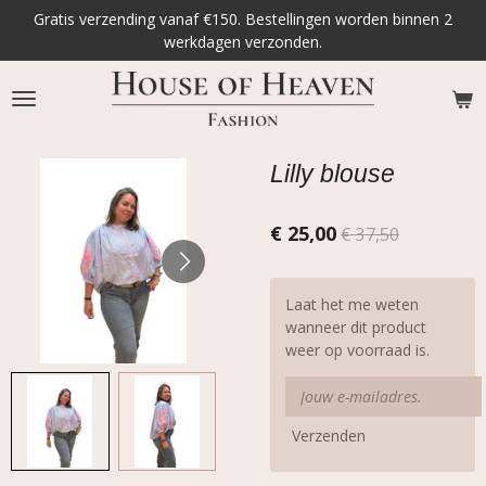
Gratis verzending vanaf €150. Bestellingen worden binnen 2
Ga
werkdagen verzonden.
direct
naar
de
hoofdinhoud
Lilly blouse
€ 25,00
€ 37,50
Laat het me weten
wanneer dit product
weer op voorraad is.
Verzenden