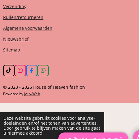
Verzending
Ruilen/retourneren
Algemene voorwaarden
Nieuwsbrief
Sitemap
T
I
F
W
i
n
a
h
k
s
c
a
© 2023 - 2026 House of Heaven fashion
T
t
e
t
o
a
b
s
Powered by
JouwWeb
k
g
o
A
r
o
p
a
k
p
m
Deze website gebruikt cookies voor analyse-
doeleinden en/of het tonen van advertenties.
Door gebruik te blijven maken van de site gaat
u hiermee akkoord.