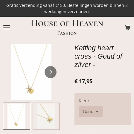
Gratis verzending vanaf €150. Bestellingen worden binnen 2
Ga
werkdagen verzonden.
direct
naar
de
hoofdinhoud
Ketting heart
cross - Goud of
zilver -
€ 17,95
Kleur