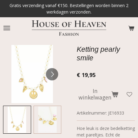
Gratis verzending vanaf €150. Bestellingen worden binnen 2
Ga
werkdagen verzonden.
direct
naar
de
hoofdinhoud
Ketting pearly
smile
€ 19,95
In
winkelwagen
Artikelnummer:
JE16933
Hoe leuk is deze bedelketting
met pareltjes. Echt de