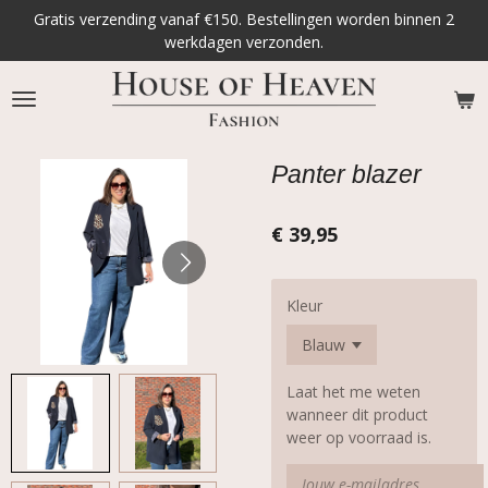
Gratis verzending vanaf €150. Bestellingen worden binnen 2
Ga
werkdagen verzonden.
direct
naar
de
hoofdinhoud
Panter blazer
€ 39,95
Kleur
Laat het me weten
wanneer dit product
weer op voorraad is.