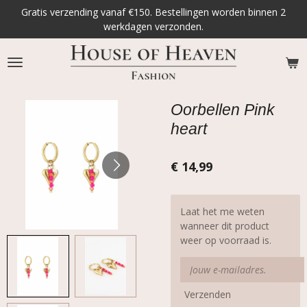
Gratis verzending vanaf €150. Bestellingen worden binnen 2
Ga
werkdagen verzonden.
direct
naar
de
hoofdinhoud
Oorbellen Pink
heart
€ 14,99
Laat het me weten
wanneer dit product
weer op voorraad is.
Verzenden