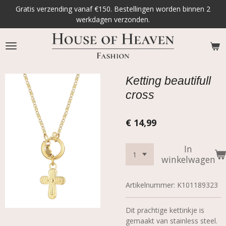
Gratis verzending vanaf €150. Bestellingen worden binnen 2
Ga
werkdagen verzonden.
direct
naar
de
hoofdinhoud
Ketting beautifull
cross
€ 14,99
In
winkelwagen
Artikelnummer:
K101189323
Dit prachtige kettinkje is
gemaakt van stainless steel.