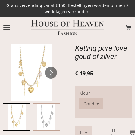
Gratis verzending vanaf €150. Bestellingen worden binnen 2
Ga
werkdagen verzonden.
direct
naar
de
hoofdinhoud
Ketting pure love -
goud of zilver
€ 19,95
Kleur
In