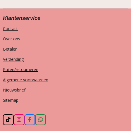
Klantenservice
Contact
Over ons
Betalen
Verzending
Ruilen/retourneren
Algemene voorwaarden
Nieuwsbrief
Sitemap
T
I
F
W
i
n
a
h
k
s
c
a