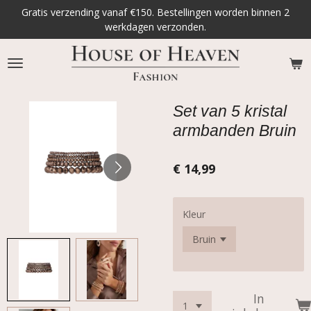
Gratis verzending vanaf €150. Bestellingen worden binnen 2
Ga
werkdagen verzonden.
direct
naar
de
hoofdinhoud
Set van 5 kristal
armbanden Bruin
€ 14,99
Kleur
In