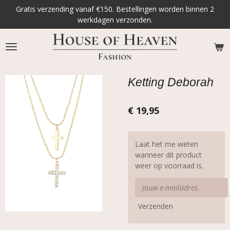
Gratis verzending vanaf €150. Bestellingen worden binnen 2
Ga
werkdagen verzonden.
direct
naar
de
hoofdinhoud
Ketting Deborah
€ 19,95
Laat het me weten
wanneer dit product
weer op voorraad is.
Verzenden