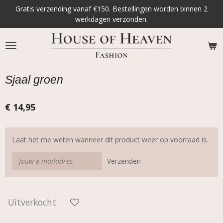
Gratis verzending vanaf €150. Bestellingen worden binnen 2
Ga
werkdagen verzonden.
direct
naar
de
hoofdinhoud
Sjaal groen
€ 14,95
Laat het me weten wanneer dit product weer op voorraad is.
Verzenden
Uitverkocht