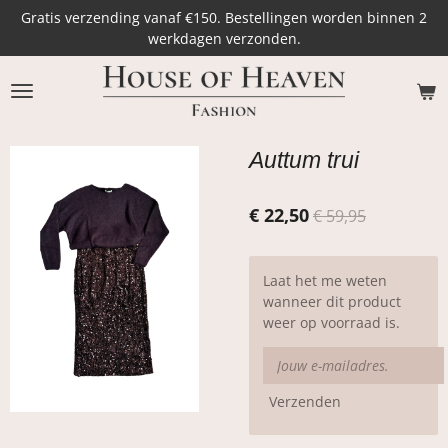
Gratis verzending vanaf €150. Bestellingen worden binnen 2
Ga
werkdagen verzonden.
direct
naar
de
hoofdinhoud
Auttum trui
€ 22,50
€ 59,95
Laat het me weten
wanneer dit product
weer op voorraad is.
Verzenden