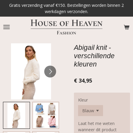
Gratis verzending vanaf €150. Bestellingen worden binnen 2
Ga
werkdagen verzonden.
direct
naar
de
hoofdinhoud
Abigail knit -
verschillende
kleuren
€ 34,95
Kleur
Laat het me weten
wanneer dit product