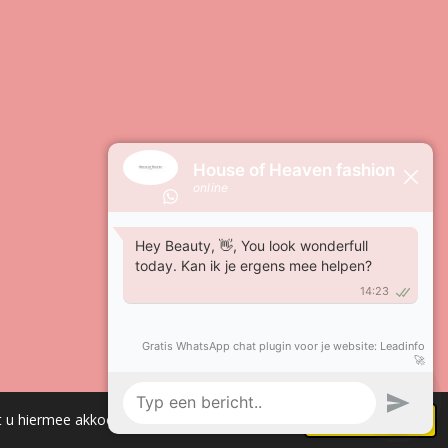
Powered by
JouwWeb
t u hiermee akkoord.
Akkoord