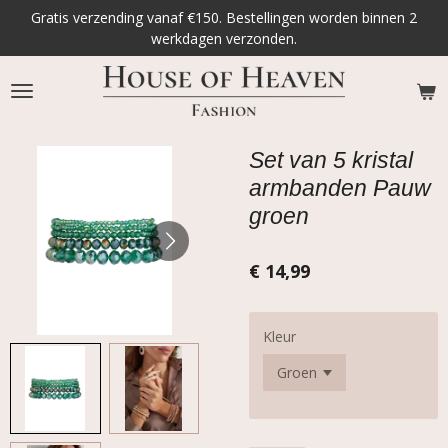
Gratis verzending vanaf €150. Bestellingen worden binnen 2
Ga
werkdagen verzonden.
direct
naar
de
hoofdinhoud
Set van 5 kristal
armbanden Pauw
groen
€ 14,99
Kleur