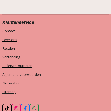
Klantenservice
Contact
Over ons
Betalen
Verzending
Ruilen/retourneren
Algemene voorwaarden
Nieuwsbrief
Sitemap
T
I
F
W