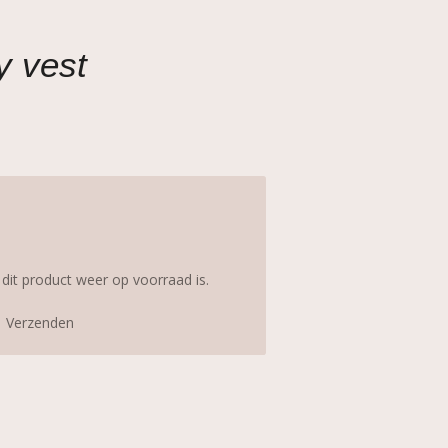
y vest
it product weer op voorraad is.
Verzenden