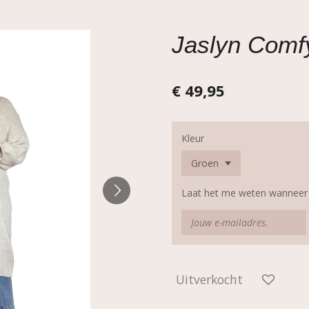
Jaslyn Comf
€ 49,95
Kleur
Laat het me weten wanneer d
Uitverkocht