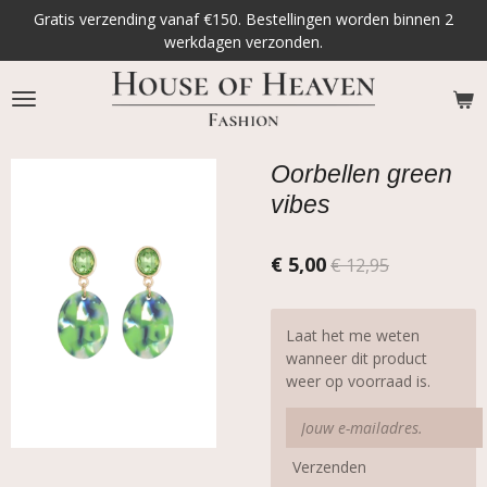
Gratis verzending vanaf €150. Bestellingen worden binnen 2
Ga
werkdagen verzonden.
direct
naar
de
hoofdinhoud
Oorbellen green
vibes
€ 5,00
€ 12,95
Laat het me weten
wanneer dit product
weer op voorraad is.
Verzenden