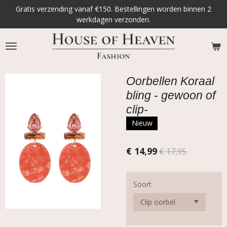
Gratis verzending vanaf €150. Bestellingen worden binnen 2
Ga
werkdagen verzonden.
direct
naar
de
hoofdinhoud
Oorbellen Koraal
bling - gewoon of
clip-
Nieuw
€ 14,99
€ 17,95
Soort