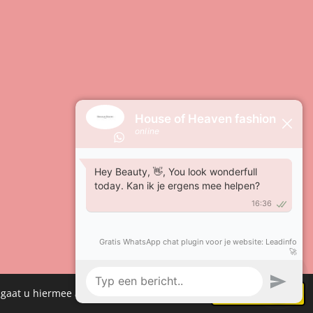
Powered by
JouwWeb
 gaat u hiermee akkoord.
Akkoord