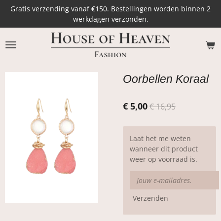
Gratis verzending vanaf €150. Bestellingen worden binnen 2
Ga
werkdagen verzonden.
direct
naar
de
hoofdinhoud
Oorbellen Koraal
€ 5,00
€ 16,95
Laat het me weten
wanneer dit product
weer op voorraad is.
Verzenden