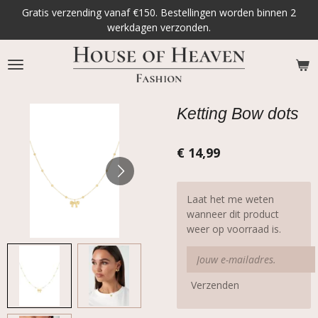
Gratis verzending vanaf €150. Bestellingen worden binnen 2
Ga
werkdagen verzonden.
direct
naar
de
hoofdinhoud
Ketting Bow dots
€ 14,99
Laat het me weten
wanneer dit product
weer op voorraad is.
Verzenden