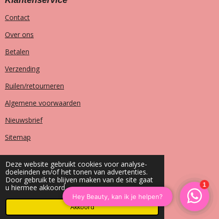
Klantenservice
Contact
Over ons
Betalen
Verzending
Ruilen/retourneren
Algemene voorwaarden
Nieuwsbrief
Sitemap
Deze website gebruikt cookies voor analyse-
doeleinden en/of het tonen van advertenties.
T
I
F
W
Door gebruik te blijven maken van de site gaat
i
n
a
h
u hiermee akkoord.
k
s
c
a
© 2023 - 2026 House of Heaven fashion
T
t
e
t
o
a
b
s
Akkoord
Powered by
JouwWeb
k
g
o
A