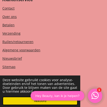
Contact
Over ons
Betalen
Verzending
Ruilen/retourneren
Algemene voorwaarden
Nieuwsbrief
Sitemap
Deze website gebruikt cookies voor analyse-
doeleinden en/of het tonen van advertenties.
T
I
F
W
Door gebruik te blijven maken van de site gaat
i
n
a
h
u hiermee akkoord.
k
s
c
a
© 2023 - 2026 House of Heaven fashion
T
t
e
t
o
a
b
s
Akkoord
Powered by
JouwWeb
k
g
o
A