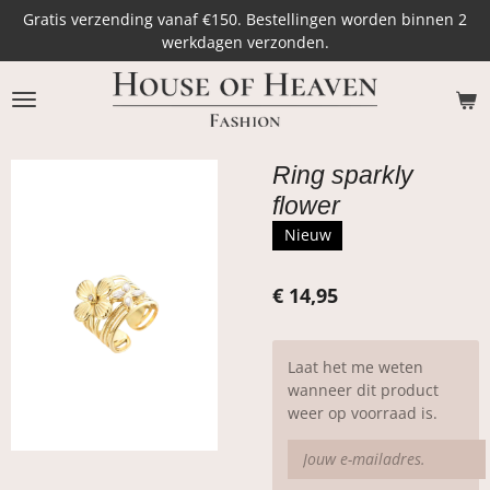
Gratis verzending vanaf €150. Bestellingen worden binnen 2
Ga
werkdagen verzonden.
direct
naar
de
hoofdinhoud
Ring sparkly
flower
Nieuw
€ 14,95
Laat het me weten
wanneer dit product
weer op voorraad is.