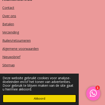
Contact
Over ons
Betalen
Verzending
Ruilen/retourneren
Algemene voorwaarden
Nieuwsbrief
Sitemap
Deze website gebruikt cookies voor analyse-
doeleinden en/of het tonen van advertenties.
T
I
F
W
Door gebruik te blijven maken van de site gaat
i
n
a
h
u hiermee akkoord.
k
s
c
a
© 2023 - 2026 House of Heaven fashion
T
t
e
t
o
a
b
s
Akkoord
Powered by
JouwWeb
k
g
o
A
r
o
p