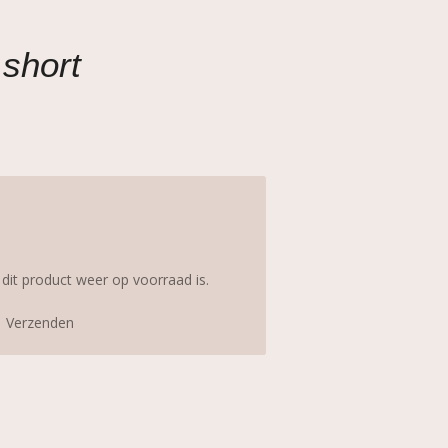
 short
it product weer op voorraad is.
Verzenden