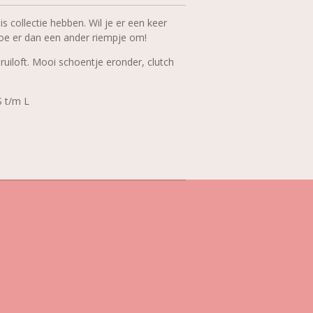
is collectie hebben. Wil je er een keer
oe er dan een ander riempje om!
uiloft. Mooi schoentje eronder, clutch
S t/m L