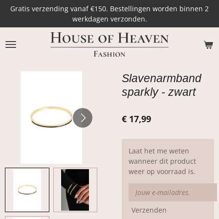
Gratis verzending vanaf €150. Bestellingen worden binnen 2
Ga
werkdagen verzonden.
direct
naar
de
hoofdinhoud
Slavenarmband
sparkly - zwart
€ 17,99
Laat het me weten
wanneer dit product
weer op voorraad is.
Verzenden