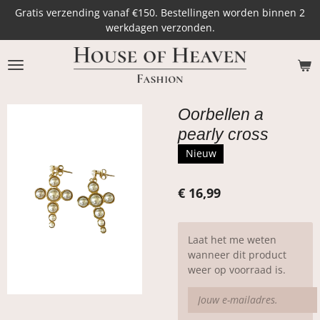
Gratis verzending vanaf €150. Bestellingen worden binnen 2
Ga
werkdagen verzonden.
direct
naar
de
hoofdinhoud
Oorbellen a
pearly cross
Nieuw
€ 16,99
Laat het me weten
wanneer dit product
weer op voorraad is.