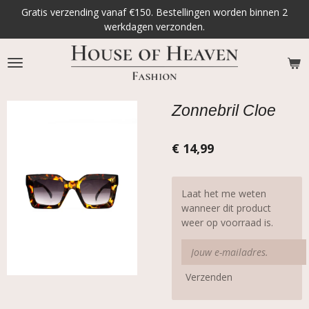
Gratis verzending vanaf €150. Bestellingen worden binnen 2
Ga
werkdagen verzonden.
direct
naar
de
hoofdinhoud
Zonnebril Cloe
€ 14,99
Laat het me weten
wanneer dit product
weer op voorraad is.
Verzenden