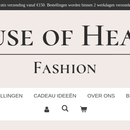
atis verzending vanaf €150. Bestellingen worden binnen 2 werkdagen verzond
ELLINGEN
CADEAU IDEEËN
OVER ONS
B