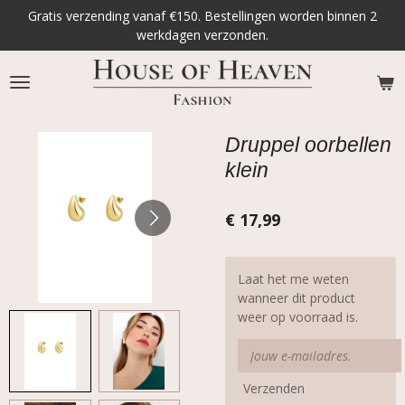
Gratis verzending vanaf €150. Bestellingen worden binnen 2
Ga
werkdagen verzonden.
direct
naar
de
hoofdinhoud
Druppel oorbellen
klein
€ 17,99
Laat het me weten
wanneer dit product
weer op voorraad is.
Verzenden